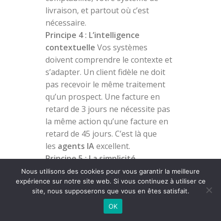
livraison, et partout où c’est
nécessaire.
Principe 4 : L’intelligence
contextuelle
Vos systèmes
doivent comprendre le contexte et
s’adapter. Un client fidèle ne doit
pas recevoir le même traitement
qu’un prospect. Une facture en
retard de 3 jours ne nécessite pas
la même action qu’une facture en
retard de 45 jours. C’est là que
les
agents IA
excellent.
Principe 5 : La simplicité
accessible
Votre infrastructure
Nous utilisons des cookies pour vous garantir la meilleure
expérience sur notre site web. Si vous continuez à utiliser ce
peut être techniquement
site, nous supposerons que vous en êtes satisfait.
sophistiquée, mais son utilisation
OK
doit rester simple. Si vos équipes
ont besoin d’une formation de