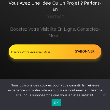
Vous Avez Une Idée Ou Un Projet ? Parlons-
En
CONTACT
Boostez Votre Visibilité En Ligne. Contactez-
Nous !
+33 6 63 67 50 55
Nous utilisons des cookies pour vous garantir la meilleure
info@pulna.com
expérience sur notre site web. Si vous continuez à utiliser ce
site, nous supposerons que vous en êtes satisfait.
5 rue coysevox, 75018 Paris – France
OK