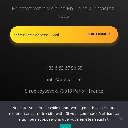
Boostez Votre Visibilité En Ligne. Contactez-
Nous !
+33 6 63 67 50 55
info@pulna.com
5 rue coysevox, 75018 Paris – France
Nous utilisons des cookies pour vous garantir la meilleure
expérience sur notre site web. Si vous continuez à utiliser ce
site, nous supposerons que vous en êtes satisfait.
© 2026 Pulna
. All Rights Reserved
OK